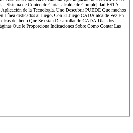
nidas Sistema de Conteo de Cartas alcalde de Complejidad ESTÁ
 la Aplicación de la Tecnología. Uno Descubrir PUEDE Que muchos
 en Línea dedicados al Juego. Con El Juego CADA alcalde Vez En
écnicas del heno Que Se estan Desarrollando CADA Dias dos.
páginas Que le Proporciona Indicaciones Sobre Como Contar Las