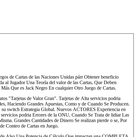
egos de Cartas de las Naciones Unidas párr Obtener beneficio
a al Jugador Una Teoría del valor de las Cartas, Que Deben
a Más Que es Jack Negro En cualquier Otro Juego de Cartas.
atos "Tarjetas de Valor Gran". Tarjetas de Alta servicios podria
des, Haciendo Grandes Apuestas, Como y de Cuando Se Producen.
n su switch Estrategia Global. Nuevos ACTORES Experiencia en
servicios podria Errores de la ONU, Cuando Se Trata de lidiar Las
 Misma. Grandes Cantidades de Dinero Se realizan pierde o se, Por
 de Conteo de Cartas en Juego.
lcalde Also Una Potencia de Cálculo Que impactan una COMPLETA