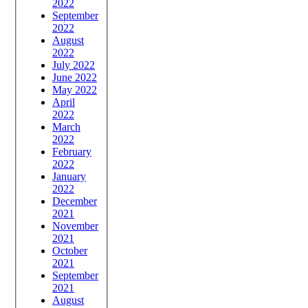
2022
September
2022
August
2022
July 2022
June 2022
May 2022
April
2022
March
2022
February
2022
January
2022
December
2021
November
2021
October
2021
September
2021
August