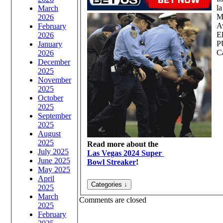
l
March
M
2026
A
February
E
2026
P
January
Ca
2026
December
2025
November
2025
October
2025
September
2025
August
2025
Read more about the
July 2025
Las Vegas 2024 Super
June 2025
Bowl Streaker
!
May 2025
April
2025
March
Comments are closed
2025
February